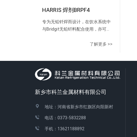
HARRIS 焊剂BRPF4
专为无铅钎焊而设计，在饮水系统中
与Bridgit无铅钎料配合使用，亦可以
与其他软钎料很好的配合，符合安全
饮水法案的所有要求。 427˚ C以下有
了解更多 >>
效，焊膏在焊接温度下不会燃烧，能
减少因结碳而引起的空隙和泄露。
新乡市科兰金属材料有限公司
地址：河南省新乡市红旗区向阳新村
电话：0373-5832288
手机：13621188892