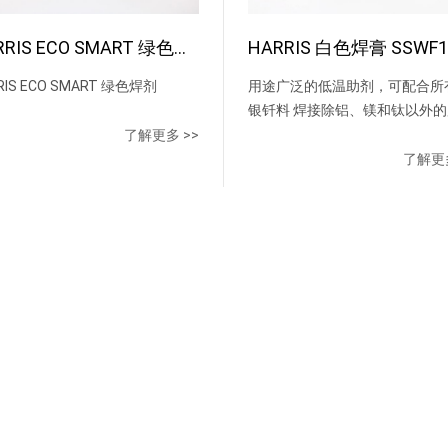
HARRIS ECO SMART 绿色焊剂
HARRIS 白色焊膏 SSWF1
RIS ECO SMART 绿色焊剂
用途广泛的低温助剂，可配合所
银钎料 焊接除铝、镁和钛以外
金属，有效温 度566˚ C-871˚ C
了解更多 >>
了解更多